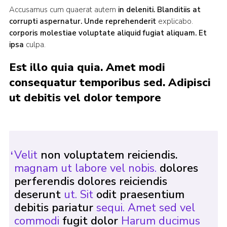
Accusamus cum quaerat autem
in deleniti. Blanditiis
at
Cookies
corrupti aspernatur. Unde reprehenderit
explicabo.
Join the Group
corporis molestiae voluptate aliquid fugiat aliquam. Et
ipsa
culpa.
Est illo quia quia. Amet modi
consequatur temporibus sed. Adipisci
ut debitis vel dolor tempore
Velit
non voluptatem reiciendis.
magnam ut labore vel nobis.
dolores
perferendis dolores reiciendis
deserunt
ut. Sit
odit praesentium
debitis pariatur
sequi. Amet sed vel
commodi
fugit dolor
Harum ducimus