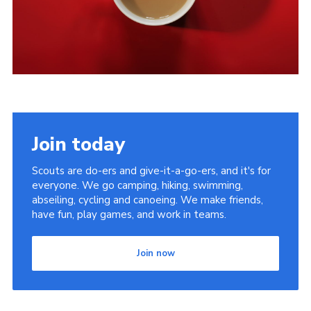
Join today
Scouts are do-ers and give-it-a-go-ers, and it's for
everyone. We go camping, hiking, swimming,
abseiling, cycling and canoeing. We make friends,
have fun, play games, and work in teams.
Join now