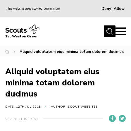
Deny
Allow
This website uses cookies
Learn more
Menu
Home
1st Weston Green
About Us
Aliquid voluptatem eius minima totam dolorem ducimus
Join the Group
News
Aliquid voluptatem eius
Events
minima totam dolorem
Gallery
ducimus
Contact
Members Resources
DATE: 12TH JUL 2018
AUTHOR: SCOUT WEBSITES
Christmas Trees
SHARE THIS POST
Youth Programme