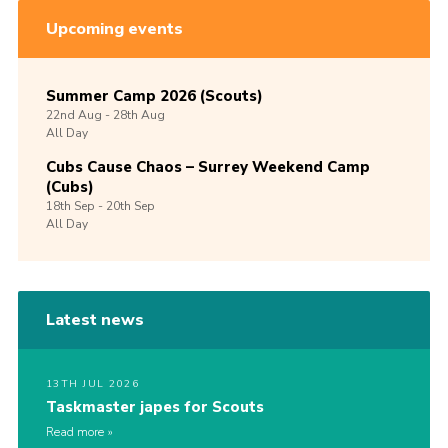
Upcoming events
Summer Camp 2026 (Scouts)
22nd
Aug -
28th
Aug
All Day
Cubs Cause Chaos – Surrey Weekend Camp
(Cubs)
18th
Sep -
20th
Sep
All Day
Latest news
13TH JUL 2026
Taskmaster japes for Scouts
Read more